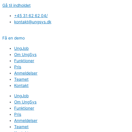
Gå til indholdet
+45 31 62 62 04/
kontakt@ungsys.dk
Få en demo
UngJob
Om UngSys
Funktioner
Pris
Anmeldelser
Teamet
Kontakt
UngJob
Om UngSys
Funktioner
Pris
Anmeldelser
Teamet