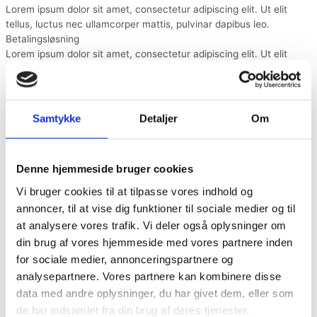
Lorem ipsum dolor sit amet, consectetur adipiscing elit. Ut elit
tellus, luctus nec ullamcorper mattis, pulvinar dapibus leo.
Betalingsløsning
Lorem ipsum dolor sit amet, consectetur adipiscing elit. Ut elit
tellus, luctus nec ullamcorper mattis, pulvinar dapibus leo.
Forældreportal
Lorem ipsum dolor sit amet, consectetur adipiscing elit. Ut elit
tellus, luctus nec ullamcorper mattis, pulvinar dapibus leo.
Samtykke
Detaljer
Om
Planlæg vagtplan & lektioner
Lorem ipsum dolor sit amet, consectetur adipiscing elit. Ut elit
tellus, luctus nec ullamcorper mattis, pulvinar dapibus leo.
Denne hjemmeside bruger cookies
Fremmøde registrering
Lorem ipsum dolor sit amet, consectetur adipiscing elit. Ut elit
Vi bruger cookies til at tilpasse vores indhold og
tellus, luctus nec ullamcorper mattis, pulvinar dapibus leo.
annoncer, til at vise dig funktioner til sociale medier og til
Forældre sammtykke
at analysere vores trafik. Vi deler også oplysninger om
Lorem ipsum dolor sit amet, consectetur adipiscing elit. Ut elit
din brug af vores hjemmeside med vores partnere inden
tellus, luctus nec ullamcorper mattis, pulvinar dapibus leo.
for sociale medier, annonceringspartnere og
Indbygget tutorials
analysepartnere. Vores partnere kan kombinere disse
Lorem ipsum dolor sit amet, consectetur adipiscing elit. Ut elit
tellus, luctus nec ullamcorper mattis, pulvinar dapibus leo.
data med andre oplysninger, du har givet dem, eller som
UngStock
de har indsamlet fra din brug af deres tjenester.