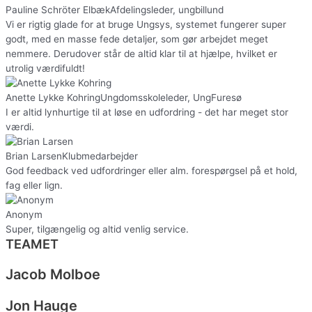
Pauline Schröter Elbæk
Afdelingsleder, ungbillund
Vi er rigtig glade for at bruge Ungsys, systemet fungerer super
godt, med en masse fede detaljer, som gør arbejdet meget
nemmere. Derudover står de altid klar til at hjælpe, hvilket er
utrolig værdifuldt!
Anette Lykke Kohring
Ungdomsskoleleder, UngFuresø
I er altid lynhurtige til at løse en udfordring - det har meget stor
værdi.
Brian Larsen
Klubmedarbejder
God feedback ved udfordringer eller alm. forespørgsel på et hold,
fag eller lign.
Anonym
Super, tilgængelig og altid venlig service.
TEAMET
Jacob Molboe​
Jon Hauge