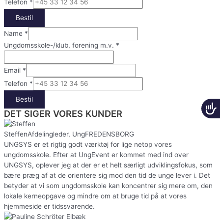
Telefon
*
Bestil
Name
*
Ungdomsskole-/klub, forening m.v.
*
Email
*
Telefon
*
Bestil
DET SIGER VORES KUNDER
Steffen
Afdelingleder, UngFREDENSBORG
UNGSYS er et rigtig godt værktøj for lige netop vores
ungdomsskole. Efter at UngEvent er kommet med ind over
UNGSYS, oplever jeg at der er et helt særligt udviklingsfokus, som
bære præg af at de orientere sig mod den tid de unge lever i. Det
betyder at vi som ungdomsskole kan koncentrer sig mere om, den
lokale kerneopgave og mindre om at bruge tid på at vores
hjemmeside er tidssvarende.